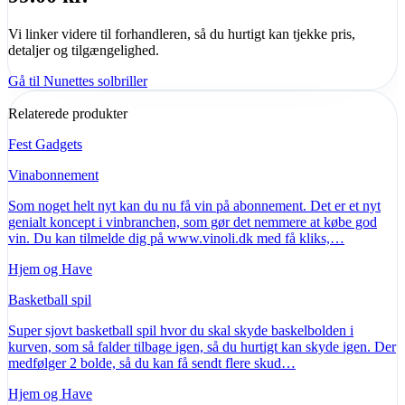
Vi linker videre til forhandleren, så du hurtigt kan tjekke pris,
detaljer og tilgængelighed.
Gå til Nunettes solbriller
Relaterede produkter
Fest Gadgets
Vinabonnement
Som noget helt nyt kan du nu få vin på abonnement. Det er et nyt
genialt koncept i vinbranchen, som gør det nemmere at købe god
vin. Du kan tilmelde dig på www.vinoli.dk med få kliks,…
Hjem og Have
Basketball spil
Super sjovt basketball spil hvor du skal skyde baskelbolden i
kurven, som så falder tilbage igen, så du hurtigt kan skyde igen. Der
medfølger 2 bolde, så du kan få sendt flere skud…
Hjem og Have