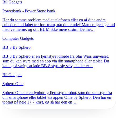
Bil Gadgets
Powerbank - Power Stone bank
Har du samme problem med at telefonen eller en af dine andre
enheder altid løber tør for strøm, når du er ude? Man er lige taget ud
med vennerne, og så.. BUM ikke mere strøm! Denne…
Computer Gadgets
BB-8 By Sphero
BB-8 By Sphero er en fjernstyret droide fra Star Wars universet,
som du kan styre med en app via din smartphone eller tablet. Du
kan også vælge at lade BB-8 styre sig selv, da der er…
Bil Gadgets
Sphero Ollie
Sphero Ollie er en lynhurtig fjernstyret robot, som du kan styre fra
din smartphone eller tablet via appen Ollie by Sphero. Den har en
topfart på hele 17,7 km/t, og så har den en…