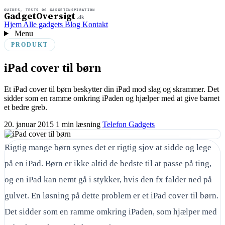
GUIDES, TESTS OG GADGETINSPIRATION
GadgetOversigt
.dk
Hjem
Alle gadgets
Blog
Kontakt
Menu
PRODUKT
iPad cover til børn
Et iPad cover til børn beskytter din iPad mod slag og skrammer. Det
sidder som en ramme omkring iPaden og hjælper med at give barnet
et bedre greb.
20. januar 2015
1 min læsning
Telefon Gadgets
Rigtig mange børn synes det er rigtig sjov at sidde og lege
på en iPad. Børn er ikke altid de bedste til at passe på ting,
og en iPad kan nemt gå i stykker, hvis den fx falder ned på
gulvet. En løsning på dette problem er et iPad cover til børn.
Det sidder som en ramme omkring iPaden, som hjælper med