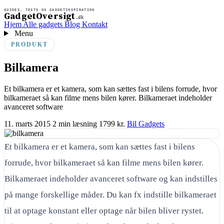
GUIDES, TESTS OG GADGETINSPIRATION
GadgetOversigt
.dk
Hjem
Alle gadgets
Blog
Kontakt
Menu
PRODUKT
Bilkamera
Et bilkamera er et kamera, som kan sættes fast i bilens forrude, hvor
bilkameraet så kan filme mens bilen kører. Bilkameraet indeholder
avanceret software
11. marts 2015
2 min læsning
1799 kr.
Bil Gadgets
Et bilkamera er et kamera, som kan sættes fast i bilens
forrude, hvor bilkameraet så kan filme mens bilen kører.
Bilkameraet indeholder avanceret software og kan indstilles
på mange forskellige måder. Du kan fx indstille bilkameraet
til at optage konstant eller optage når bilen bliver rystet.